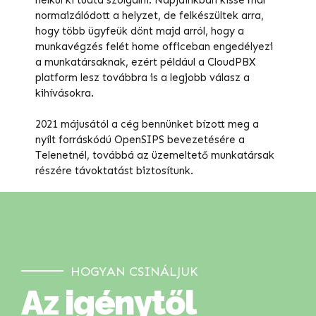
normaizálódott a helyzet, de felkészültek arra,
hogy több ügyfeük dönt majd arról, hogy a
munkavégzés felét home officeban engedélyezi
a munkatársaknak, ezért például a CloudPBX
platform lesz továbbra is a legjobb válasz a
kihívásokra.
2021 májusától a cég bennünket bízott meg a
nyílt forráskódú OpenSIPS bevezetésére a
Telenetnél, továbbá az üzemeltető munkatársak
részére távoktatást biztosítunk.
HOGYAN CSINÁLJUK
Az igénytől