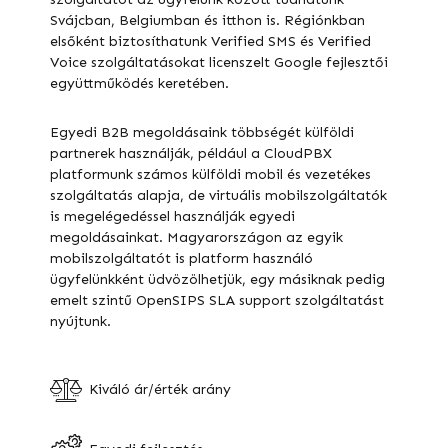
Svájcban, Belgiumban és itthon is. Régiónkban
elsőként biztosíthatunk Verified SMS és Verified
Voice szolgáltatásokat licenszelt Google fejlesztői
együttműködés keretében.
Egyedi B2B megoldásaink többségét külföldi
partnerek használják, például a CloudPBX
platformunk számos külföldi mobil és vezetékes
szolgáltatás alapja, de virtuális mobilszolgáltatók
is megelégedéssel használják egyedi
megoldásainkat. Magyarországon az egyik
mobilszolgáltatót is platform használó
ügyfelünkként üdvözölhetjük, egy másiknak pedig
emelt szintű OpenSIPS SLA support szolgáltatást
nyújtunk.
Kiváló ár/érték arány