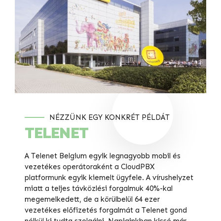
NÉZZÜNK EGY KONKRÉT PÉLDÁT
TELENET
A Telenet Belgium egyik legnagyobb mobil és
vezetékes operátoraként a CloudPBX
platformunk egyik kiemelt ügyfele. A vírushelyzet
miatt a teljes távközlési forgalmuk 40%-kal
megemelkedett, de a körülbelül 64 ezer
vezetékes előfizetés forgalmát a Telenet gond
nélkül ki tudta szolgálni. Napjainkban kissé már