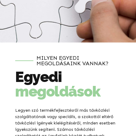
MILYEN EGYEDI
MEGOLDÁSAINK VANNAK?
Egyedi
megoldások
Legyen szó termékfejlesztésről más távközlési
szolgáltatónak vagy speciális, a szokottól eltérő
távközlési igények kielégítéséről, minden esetben
igyekszünk segíteni. Számos távközlési
szolgáltatót az ügyfelünk között tudhatunk